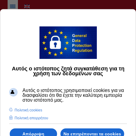
Επιλέξτε τη γλώσσα σας
English
العربية
简体中文
Français
Deutsch
Ελληνικά
Italiano
日本語
Русский
Español