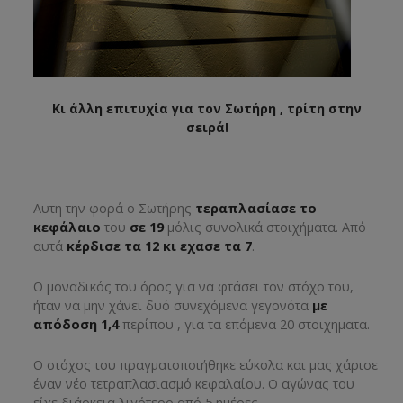
Κι άλλη επιτυχία για τον Σωτήρη , τρίτη στην
σειρά!
Αυτη την φορά ο Σωτήρης
τεραπλασίασε το
κεφάλαιο
του
σε 19
μόλις συνολικά στοιχήματα. Από
αυτά
κέρδισε τα 12 κι εχασε τα 7
.
Ο μοναδικός του όρος για να φτάσει τον στόχο του,
ήταν να μην χάνει δυό συνεχόμενα γεγονότα
με
απόδοση 1,4
περίπου , για τα επόμενα 20 στοιχηματα.
Ο στόχος του πραγματοποιήθηκε εύκολα και μας χάρισε
έναν νέο τετραπλασιασμό κεφαλαίου. Ο αγώνας του
είχε διάρκεια λιγότερο από 5 ημέρες.