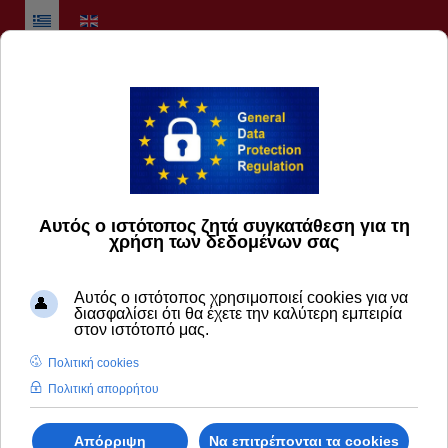
Επιλέξτε τη γλώσσα σας
English
العربية
简体中文
Français
Deutsch
Ελληνικά
Italiano
日本語
Русский
Español