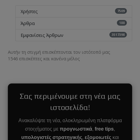
7509
Χρήστες
188
Άρθρα
3517398
Εμφανίσεις Άρθρων
Αυτήν τη στιγμή επισκέπτονται τον ιστότοπό μας
1546 επισκέπτες και κανένα μέλος
Σας περιμένουμε στη νέα μας
ιστοσελίδα!
Ανακαλύψτε τη νέα, ολοκληρωμένη πλατφόρμα
στοιχήματος με
προγνωστικά
,
free tips
,
υπολογιστές στρατηγικής
,
εξομοιωτές
και