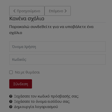
Προηγούμενο άρθρο: Ο δαμαστής των σκύλων διπλασιάζει
Επόμενο άρθρο: Νέος Διπλασιασμός
Προηγούμενο
Επόμενο
Κανένα σχόλιο
Παρακαλώ συνδεθείτε για να υποβάλετε ένα
σχόλιο
Όνομα Χρήστη
Κωδικός:
Να με θυμάσαι
Σύνδεση
Ξεχάσατε τον κωδικό πρόσβασής σας;
Ξεχάσατε το όνομα εισόδου σας;
Δημιουργία λογαριασμού